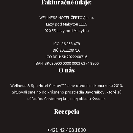
Fakturačné údaje:
WELLNESS HOTEL ČERTOV,s.r.o.
Lazy pod Makytou 1115
020 55 Lazy pod Makytou
IČO: 36 358 479
DIČ:2022208716
IČO DPH: SK2022208716
IBAN: SK630900 0000 0003 6374 8966
O nás
Wellness & Spa Hotel Čertov*** sme otvorili na konci roku 2013.
Situovali sme ho do krásneho prostredia Javorníkov, ktoré sú
súčasťou Chránenej krajinnej oblasti Kysuce.
Recepcia
+421 42 468 1890