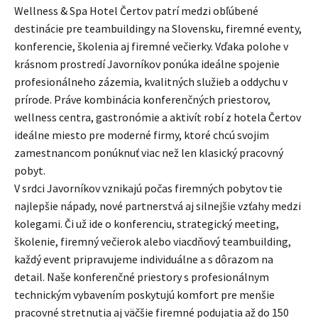
Wellness & Spa Hotel Čertov patrí medzi obľúbené
destinácie pre teambuildingy na Slovensku, firemné eventy,
konferencie, školenia aj firemné večierky. Vďaka polohe v
krásnom prostredí Javorníkov ponúka ideálne spojenie
profesionálneho zázemia, kvalitných služieb a oddychu v
prírode. Práve kombinácia konferenčných priestorov,
wellness centra, gastronómie a aktivít robí z hotela Čertov
ideálne miesto pre moderné firmy, ktoré chcú svojim
zamestnancom ponúknuť viac než len klasický pracovný
pobyt.
V srdci Javorníkov vznikajú počas firemných pobytov tie
najlepšie nápady, nové partnerstvá aj silnejšie vzťahy medzi
kolegami. Či už ide o konferenciu, strategický meeting,
školenie, firemný večierok alebo viacdňový teambuilding,
každý event pripravujeme individuálne a s dôrazom na
detail. Naše konferenčné priestory s profesionálnym
technickým vybavením poskytujú komfort pre menšie
pracovné stretnutia aj väčšie firemné podujatia až do 150