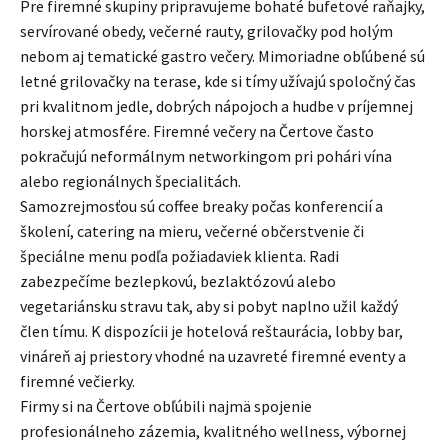
Pre firemné skupiny pripravujeme bohaté bufetové raňajky,
servírované obedy, večerné rauty, grilovačky pod holým
nebom aj tematické gastro večery. Mimoriadne obľúbené sú
letné grilovačky na terase, kde si tímy užívajú spoločný čas
pri kvalitnom jedle, dobrých nápojoch a hudbe v príjemnej
horskej atmosfére. Firemné večery na Čertove často
pokračujú neformálnym networkingom pri pohári vína
alebo regionálnych špecialitách.
Samozrejmosťou sú coffee breaky počas konferencií a
školení, catering na mieru, večerné občerstvenie či
špeciálne menu podľa požiadaviek klienta. Radi
zabezpečíme bezlepkovú, bezlaktózovú alebo
vegetariánsku stravu tak, aby si pobyt naplno užil každý
člen tímu. K dispozícii je hotelová reštaurácia, lobby bar,
vináreň aj priestory vhodné na uzavreté firemné eventy a
firemné večierky.
Firmy si na Čertove obľúbili najmä spojenie
profesionálneho zázemia, kvalitného wellness, výbornej