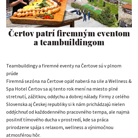
Čertov patrí firemným eventom
a teambuildingom
Teambuildingy a firemné eventy na Čertove sú v plnom
prúde
Firemná sezóna na Čertove opäť naberá na sile a Wellness &
Spa Hotel Čertov sa aj tento rok mení na miesto plné
stretnutí, zážitkov, oddychu a dobrej nálady. Firmy z celého
Slovenska aj Českej republiky si k nám prichádzajú nielen
oddýchnuť od každodenného pracovného tempa, ale najmä
posilniť tímového ducha v prostredí, kde sa práca
prirodzene spája s relaxom, wellness a výnimočnou
atmosférou hôr.