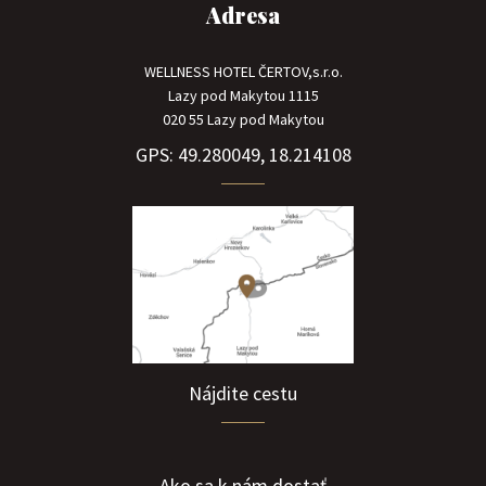
Adresa
WELLNESS HOTEL ČERTOV,s.r.o.
Lazy pod Makytou 1115
020 55 Lazy pod Makytou
GPS: 49.280049, 18.214108
Nájdite cestu
Ako sa k nám dostať