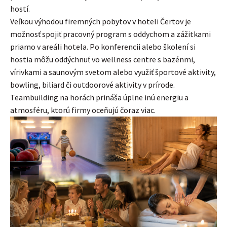
hostí.
Veľkou výhodou firemných pobytov v hoteli Čertov je
možnosť spojiť pracovný program s oddychom a zážitkami
priamo v areáli hotela. Po konferencii alebo školení si
hostia môžu oddýchnuť vo wellness centre s bazénmi,
vírivkami a saunovým svetom alebo využiť športové aktivity,
bowling, biliard či outdoorové aktivity v prírode.
Teambuilding na horách prináša úplne inú energiu a
atmosféru, ktorú firmy oceňujú čoraz viac.