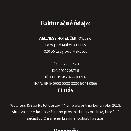
Fakturačné údaje:
WELLNESS HOTEL ČERTOV,s.r.o.
Lazy pod Makytou 1115
020 55 Lazy pod Makytou
IČO: 36 358 479
DIČ:2022208716
IČO DPH: SK2022208716
IBAN: SK630900 0000 0003 6374 8966
O nás
Wellness & Spa Hotel Čertov*** sme otvorili na konci roku 2013.
Situovali sme ho do krásneho prostredia Javorníkov, ktoré sú
súčasťou Chránenej krajinnej oblasti Kysuce.
Recepcia