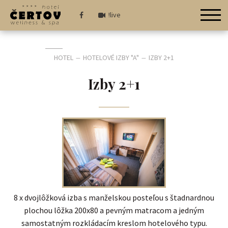
!live
HOTEL
HOTELOVÉ IZBY "A"
IZBY 2+1
—
—
Izby 2+1
8 x dvojlôžková izba s manželskou posteľou s štadnardnou
plochou lôžka 200x80 a pevným matracom a jedným
samostatným rozkládacím kreslom hotelového typu.