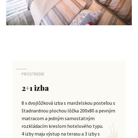
PROSTREDIE
2+1 izba
8 x dvojlôžková izba s manželskou posteľou s
štadnardnou plochou lôžka 200x80 a pevným
matracom a jedným samostatným
rozkládacím kreslom hotelového typu.
4 izby maju výstup na terasu a 3 izby s