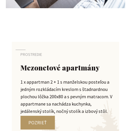
PROSTREDIE
Mezonetové apartmány
1 x appartman 2 + 1 s manželskou posteľou a
jedným rozkládacím kreslom s štadnardnou
plochou lôžka 200x80 a s pevným matracom. V
appartmane sa nachádza kuchynka,
jedálenský stolík, nočný stolík a izbový stôl.
POZRIEŤ