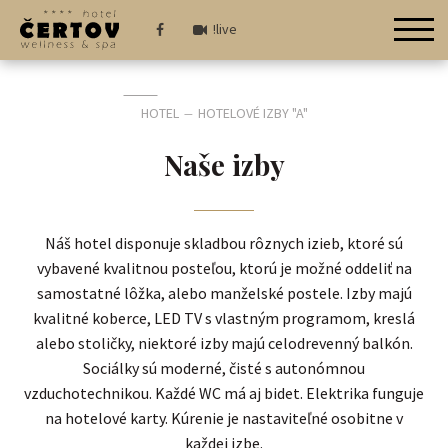
!live
HOTEL
HOTELOVÉ IZBY "A"
—
Naše izby
Náš hotel disponuje skladbou rôznych izieb, ktoré sú
vybavené kvalitnou posteľou, ktorú je možné oddeliť na
samostatné lôžka, alebo manželské postele. Izby majú
kvalitné koberce, LED TV s vlastným programom, kreslá
alebo stoličky, niektoré izby majú celodrevenný balkón.
Sociálky sú moderné, čisté s autonómnou
vzduchotechnikou. Každé WC má aj bidet. Elektrika funguje
na hotelové karty. Kúrenie je nastaviteľné osobitne v
každej izbe.