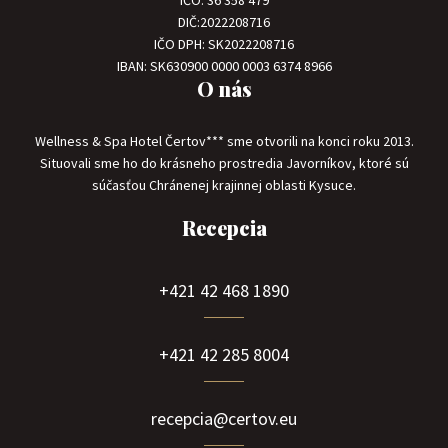
IČO: 36 358 479
DIČ:2022208716
IČO DPH: SK2022208716
IBAN: SK630900 0000 0003 6374 8966
O nás
Wellness & Spa Hotel Čertov*** sme otvorili na konci roku 2013.
Situovali sme ho do krásneho prostredia Javorníkov, ktoré sú
súčasťou Chránenej krajinnej oblasti Kysuce.
Recepcia
+421 42 468 1890
+421 42 285 8004
recepcia@certov.eu