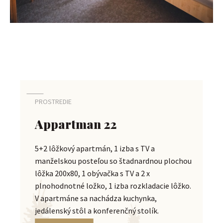
PROSTREDIE
Appartman 22
5+2 lôžkový apartmán, 1 izba s TV a
manželskou posteľou so štadnardnou plochou
lôžka 200x80, 1 obývačka s TV a 2 x
plnohodnotné ložko, 1 izba rozkladacie lôžko.
V apartmáne sa nachádza kuchynka,
jedálenský stôl a konferenčný stolík.