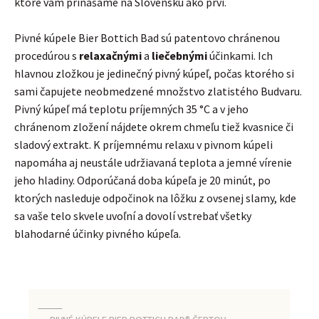
ktoré vám prinášame na Slovensku ako prví.
Pivné kúpele Bier Bottich Bad sú patentovo chránenou
procedúrou s
relaxačnými
a
liečebnými
účinkami. Ich
hlavnou zložkou je jedinečný pivný kúpeľ, počas ktorého si
sami čapujete neobmedzené množstvo zlatistého Budvaru.
Pivný kúpeľ má teplotu príjemných 35 °C a v jeho
chránenom zložení nájdete okrem chmeľu tiež kvasnice či
sladový extrakt. K príjemnému relaxu v pivnom kúpeli
napomáha aj neustále udržiavaná teplota a jemné vírenie
jeho hladiny. Odporúčaná doba kúpeľa je 20 minút, po
ktorých nasleduje odpočinok na lôžku z ovsenej slamy, kde
sa vaše telo skvele uvoľní a dovolí vstrebať všetky
blahodarné účinky pivného kúpeľa.