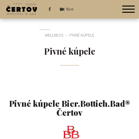
!live
WELLNESS
PIVNÉ KÚPELE
—
Pivné kúpele
Pivné kúpele Bier.Bottich.Bad®
Čertov