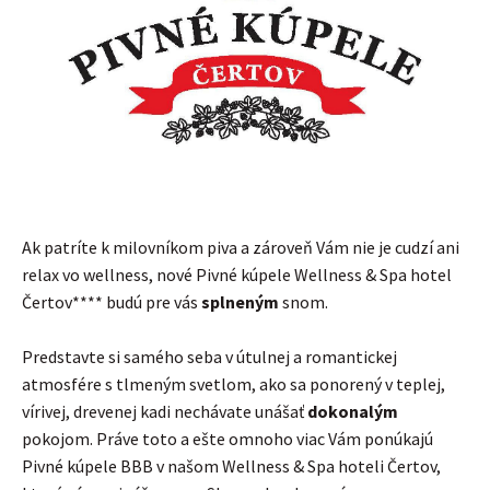
Ak patríte k milovníkom piva a zároveň Vám nie je cudzí ani
relax vo wellness, nové Pivné kúpele Wellness & Spa hotel
Čertov**** budú pre vás
splneným
snom.
Predstavte si samého seba v útulnej a romantickej
atmosfére s tlmeným svetlom, ako sa ponorený v teplej,
vírivej, drevenej kadi nechávate unášať
dokonalým
pokojom. Práve toto a ešte omnoho viac Vám ponúkajú
Pivné kúpele BBB v našom Wellness & Spa hoteli Čertov,