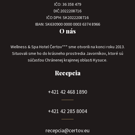
IČO: 36 358 479
DIČ:2022208716
IČO DPH: SK2022208716
IBAN: SK630900 0000 0003 6374 8966
O nás
Wellness & Spa Hotel Čertov*** sme otvorili na konci roku 2013.
Situovali sme ho do krásneho prostredia Javorníkov, ktoré sú
súčasťou Chránenej krajinnej oblasti Kysuce.
Recepcia
+421 42 468 1890
+421 42 285 8004
recepcia@certov.eu