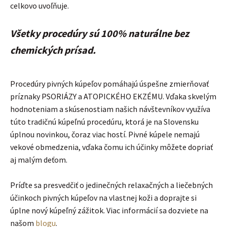
celkovo uvoľňuje.
Všetky procedúry sú 100% naturálne bez
chemických prísad.
Procedúry pivných kúpeľov pomáhajú úspešne zmierňovať
príznaky PSORIÁZY a ATOPICKÉHO EKZÉMU. Vďaka skvelým
hodnoteniam a skúsenostiam našich návštevníkov využíva
túto tradičnú kúpeľnú procedúru, ktorá je na Slovensku
úplnou novinkou, čoraz viac hostí. Pivné kúpele nemajú
vekové obmedzenia, vďaka čomu ich účinky môžete dopriať
aj malým deťom.
Príďte sa presvedčiť o jedinečných relaxačných a liečebných
účinkoch pivných kúpeľov na vlastnej koži a doprajte si
úplne nový kúpeľný zážitok. Viac informácií sa dozviete na
našom
blogu
.