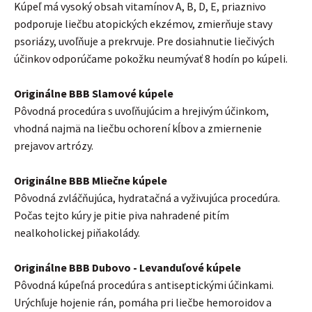
Kúpeľ má vysoký obsah vitamínov A, B, D, E, priaznivo
podporuje liečbu atopických ekzémov, zmierňuje stavy
psoriázy, uvoľňuje a prekrvuje. Pre dosiahnutie liečivých
účinkov odporúčame pokožku neumývať 8 hodín po kúpeli.
Originálne BBB Slamové kúpele
Pôvodná procedúra s uvoľňujúcim a hrejivým účinkom,
vhodná najmä na liečbu ochorení kĺbov a zmiernenie
prejavov artrózy.
Originálne BBB Mliečne kúpele
Pôvodná zvláčňujúca, hydratačná a vyživujúca procedúra.
Počas tejto kúry je pitie piva nahradené pitím
nealkoholickej piňakolády.
Originálne BBB Dubovo - Levanduľové kúpele
Pôvodná kúpeľná procedúra s antiseptickými účinkami.
Urýchľuje hojenie rán, pomáha pri liečbe hemoroidov a