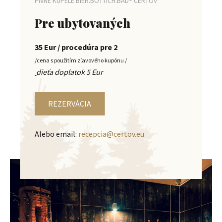
PIVNÉ KÚPELE BIER.BOTTICH.BAD® ČERTOV
Pre ubytovaných
35 Eur / procedúra pre 2
/cena s použitím zľavového kupónu /
dieťa doplatok 5 Eur
REZERVÁCIA
Alebo email:
recepcia@certov.eu