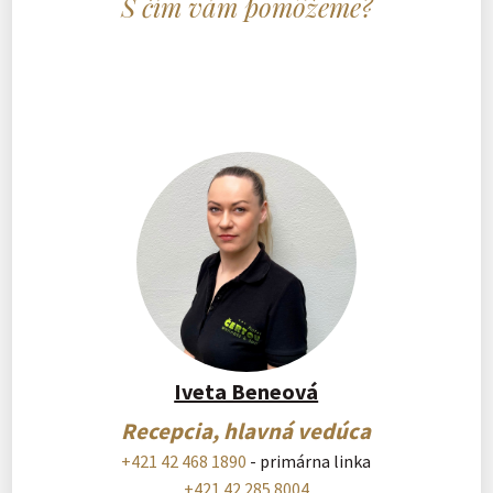
S čím vám pomôžeme?
Iveta Beneová
Recepcia, hlavná vedúca
+421 42 468 1890
- primárna linka
+421 42 285 8004