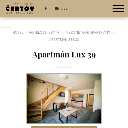
!live
HOTEL
HOTELOVÉ IZBY "A"
MEZONETOVÉ APARTMÁNY
—
—
—
APARTMÁN 39 LUX
Apartmán Lux 39