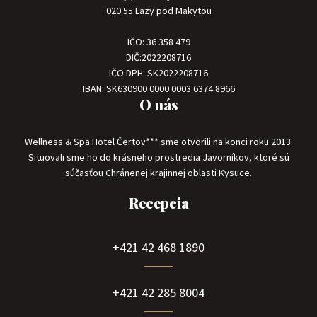
020 55 Lazy pod Makytou
IČO: 36 358 479
DIČ:2022208716
IČO DPH: SK2022208716
IBAN: SK630900 0000 0003 6374 8966
O nás
Wellness & Spa Hotel Čertov*** sme otvorili na konci roku 2013.
Situovali sme ho do krásneho prostredia Javorníkov, ktoré sú
súčasťou Chránenej krajinnej oblasti Kysuce.
Recepcia
+421 42 468 1890
+421 42 285 8004