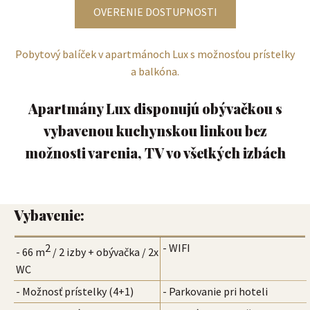
OVERENIE DOSTUPNOSTI
Pobytový balíček v apartmánoch Lux s možnosťou prístelky
a balkóna.
Apartmány Lux disponujú obývačkou s
vybavenou kuchynskou linkou bez
možnosti varenia, TV vo všetkých izbách
Vybavenie:
2
- WIFI
- 66 m
/ 2 izby + obývačka / 2x
WC
- Možnosť prístelky (4+1)
- Parkovanie pri hoteli