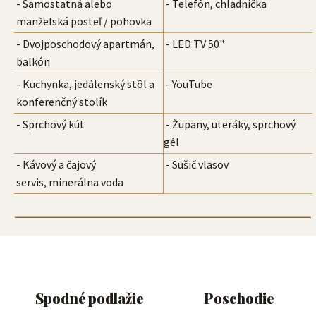
- Samostatná alebo
- Telefón, chladnička
manželská posteľ / pohovka
- Dvojposchodový apartmán,
- LED TV 50"
balkón
- Kuchynka, jedálenský stôl a
- YouTube
konferenčný stolík
- Sprchový kút
- Župany, uteráky, sprchový
gél
- Kávový a čajový
- Sušič vlasov
servis, minerálna voda
Spodné podlažie
Poschodie