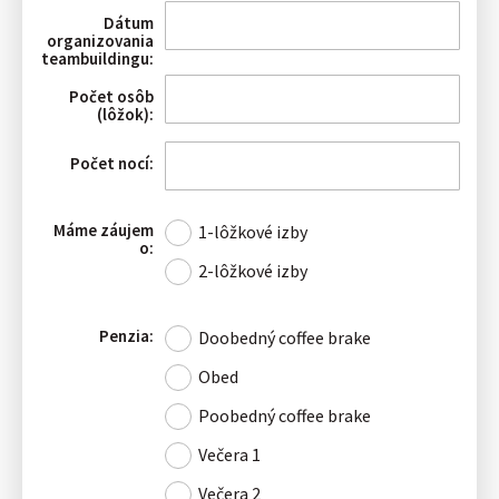
Dátum
organizovania
teambuildingu:
Počet osôb
(lôžok):
Počet nocí:
Máme záujem
1-lôžkové izby
o:
2-lôžkové izby
Penzia:
Doobedný coffee brake
Obed
Poobedný coffee brake
Večera 1
Večera 2