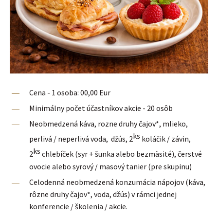
Cena - 1 osoba: 00,00 Eur
Minimálny počet účastníkov akcie - 20 osôb
Neobmedzená káva, rozne druhy čajov*, mlieko,
ks
perlivá / neperlivá voda, džús, 2
koláčik / závin,
ks
2
chlebíček (syr + šunka alebo bezmäsité), čerstvé
ovocie alebo syrový / masový tanier (pre skupinu)
Celodenná neobmedzená konzumácia nápojov (káva,
rôzne druhy čajov*, voda, džús) v rámci jednej
konferencie / školenia / akcie.