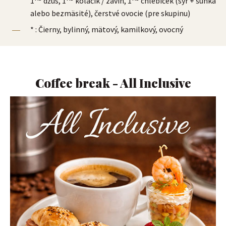
1
džús, 1
koláčik / závin, 1
chlebíček (syr + šunka
alebo bezmäsité), čerstvé ovocie (pre skupinu)
* : Čierny, bylinný, mätový, kamilkový, ovocný
Coffee break - All Inclusive