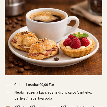
Cena - 1 osoba: 00,00 Eur
Neobmedzená káva, rozne druhy čajov*, mlieko,
perlivá / neperlivá voda
ks
ks
ks