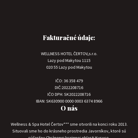
Fakturačné údaje:
WELLNESS HOTEL ČERTOV,s.r.o.
Lazy pod Makytou 1115
020 55 Lazy pod Makytou
IČO: 36 358 479
DIČ:2022208716
IČO DPH: SK2022208716
IBAN: SK630900 0000 0003 6374 8966
O nás
Wellness & Spa Hotel Čertov*** sme otvorili na konci roku 2013.
Situovali sme ho do krásneho prostredia Javorníkov, ktoré sú
súčasťou Chránenej krajinnej oblasti Kysuce.