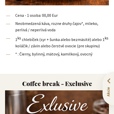
Cena - 1 osoba: 00,00 Eur
Neobmedzená káva, rozne druhy čajov*, mlieko,
perlivá / neperlivá voda
ks
ks
1
chlebíček (syr + šunka alebo bezmäsité) alebo 1
koláčik / závin alebo čerstvé ovocie (pre skupinu)
* : Čierny, bylinný, mätový, kamilkový, ovocný
Coffee break - Exclusive
Akcie