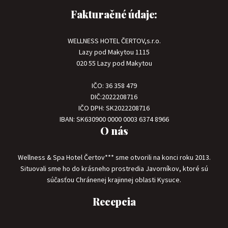
Fakturačné údaje:
WELLNESS HOTEL ČERTOV,s.r.o.
Lazy pod Makytou 1115
020 55 Lazy pod Makytou
IČO: 36 358 479
DIČ:2022208716
IČO DPH: SK2022208716
IBAN: SK630900 0000 0003 6374 8966
O nás
Wellness & Spa Hotel Čertov*** sme otvorili na konci roku 2013.
Situovali sme ho do krásneho prostredia Javorníkov, ktoré sú
súčasťou Chránenej krajinnej oblasti Kysuce.
Recepcia