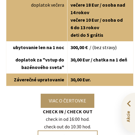
doplatok večera
večere 18 Eur / osoba nad
14 rokov
večere 10 Eur / osoba od
6 do 13 rokov
deti do 5 grátis
ubytovanie len na 1 noc
300,00 €
/ (bez stravy)
doplatok za "vstup do
30,00 Eur / chatka na 1 deň
bazénového sveta
"
​Záverečné upratovanie
30,00 Eur.
VIAC O ČERTOVKE
CHECK IN / CHECK OUT
Akcie
check in od 16:00 hod.
check out do 10:30 hod.