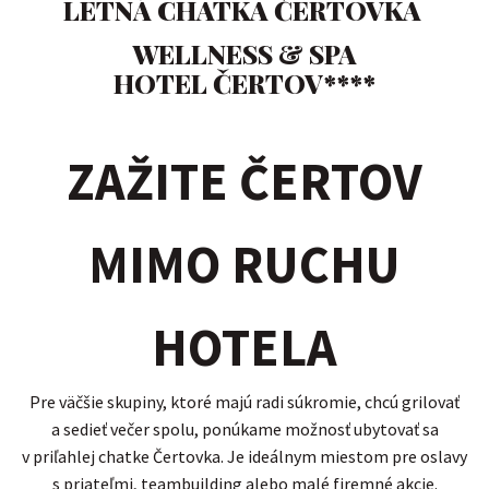
LETNÁ CHATKA ČERTOVKA
WELLNESS & SPA
HOTEL ČERTOV****
ZAŽITE ČERTOV
MIMO RUCHU
HOTELA
Pre väčšie skupiny, ktoré majú radi súkromie, chcú grilovať
a sedieť večer spolu, ponúkame možnosť ubytovať sa
v priľahlej chatke Čertovka. Je ideálnym miestom pre oslavy
s priateľmi, teambuilding alebo malé firemné akcie.