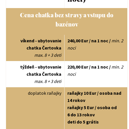
Cena chatka bez stravy a vstupu do
bazénov
víkend - ubytovanie
240,00 Eur / na 1 noc /
min. 2
chatka Čertovka
noci
max. 8 + 3 deti
týždeň - ubytovanie
220,00 Eur / na 1 noc /
min. 2
chatka Čertovka
noci
max. 8 + 3 deti
doplatok raňajky
raňajky 10 Eur / osoba nad
14 rokov
raňajky 5 Eur / osoba od
6 do 13 rokov
deti do 5 grátis