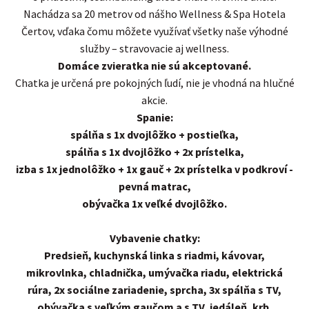
Nachádza sa 20 metrov od nášho Wellness & Spa Hotela
Čertov, vďaka čomu môžete využívať všetky naše výhodné
služby – stravovacie aj wellness.
Domáce zvieratka nie sú akceptované.
Chatka je určená pre pokojných ľudí, nie je vhodná na hlučné
akcie.
Spanie:
spálňa s 1x dvojlôžko + postieľka,
spálňa s 1x dvojlôžko + 2x prístelka,
izba s 1x jednolôžko + 1x gauč + 2x prístelka v podkroví -
pevná matrac,
obývačka 1x veľké dvojlôžko.
Vybavenie chatky:
Predsieň, kuchynská linka s riadmi, kávovar,
mikrovlnka, chladnička, umývačka riadu, elektrická
rúra, 2x sociálne zariadenie, sprcha, 3x spálňa s TV,
obývačka s veľkým gaučom a s TV, jedáleň, krb,