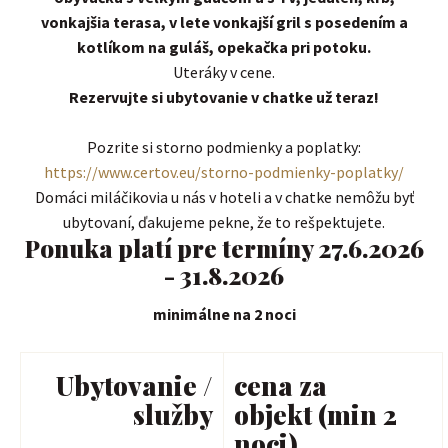
vonkajšia terasa, v lete vonkajší gril s posedením a
kotlíkom na guláš, opekačka pri potoku.
Uteráky v cene.
Rezervujte si ubytovanie v chatke už teraz!
Pozrite si storno podmienky a poplatky:
https://www.certov.eu/storno-podmienky-poplatky/
Domáci miláčikovia u nás v hoteli a v chatke nemôžu byť
ubytovaní, ďakujeme pekne, že to rešpektujete.
Ponuka platí pre termíny 27.6.2026
- 31.8.2026
minimálne na 2 noci
Ubytovanie /
cena za
služby
objekt (min 2
noci)