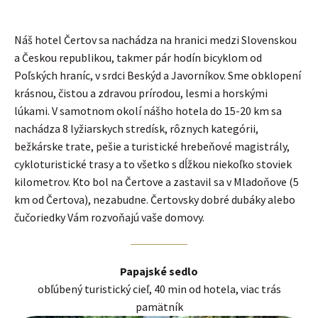
Náš hotel Čertov sa nachádza na hranici medzi Slovenskou
a Českou republikou, takmer pár hodín bicyklom od
Poľských hraníc, v srdci Beskýd a Javorníkov. Sme obklopení
krásnou, čistou a zdravou prírodou, lesmi a horskými
lúkami. V samotnom okolí nášho hotela do 15-20 km sa
nachádza 8 lyžiarskych stredísk, rôznych kategórii,
bežkárske trate, pešie a turistické hrebeňové magistrály,
cykloturistické trasy a to všetko s dĺžkou niekoľko stoviek
kilometrov. Kto bol na Čertove a zastavil sa v Mladoňove (5
km od Čertova), nezabudne. Čertovsky dobré dubáky alebo
čučoriedky Vám rozvoňajú vaše domovy.
Papajské sedlo
obľúbený turistický cieľ, 40 min od hotela, viac trás
pamätník