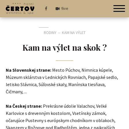
!live
RODINY
KAM NA VÝLET
—
Kam na výlet na skok ?
Na Slovenskej strane:
Mesto Púchov, Nimnica kúpele,
Múzeum sklárstva v Lednických Rovniach, Papajské sedlo,
letisko Slávnica, Súľovské skaly, Manínska tiesňava,
Čičmany, ...
Na Českej strane:
Prekrásne údolie Valachov, Velké
Karlovice s drevenným kostolom, Vsetínsky zámok,
očarujúce Pustevny s európskym chodníkom v oblakoch,
Skanzem v Rožnove pod Radhoštěm, jedna z najkrajších