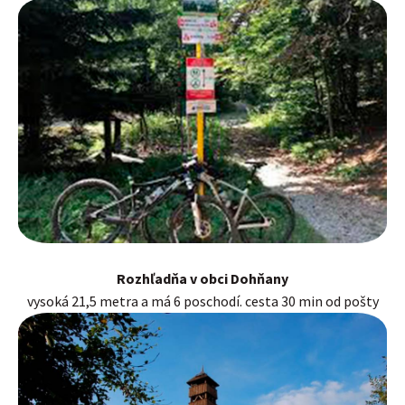
Rozhľadňa v obci Dohňany
vysoká 21,5 metra a má 6 poschodí. cesta 30 min od pošty