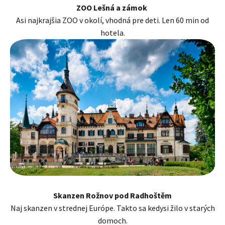
ZOO Lešná a zámok
Asi najkrajšia ZOO v okolí, vhodná pre deti. Len 60 min od
hotela.
Skanzen Rožnov pod Radhoštěm
Naj skanzen v strednej Európe. Takto sa kedysi žilo v starých
domoch.