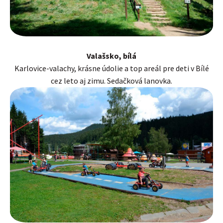
Valašsko, bílá
Karlovice-valachy, krásne údolie a top areál pre deti v Bílé
cez leto aj zimu. Sedačková lanovka.