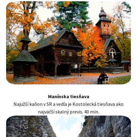
Manínska tiesňava
Najužší kaňon v SR a vedľa je Kostolecká tiesňava ako
najväčší skalný previs. 40 min.