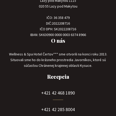
Lazy pod Makytou 1115
020 55 Lazy pod Makytou
IČO: 36 358 479
DIČ:2022208716
IČO DPH: SK2022208716
IBAN: SK630900 0000 0003 6374 8966
O nás
Wellness & Spa Hotel Čertov*** sme otvorili na konci roku 2013.
Situovali sme ho do krásneho prostredia Javorníkov, ktoré sú
súčasťou Chránenej krajinnej oblasti Kysuce.
Recepcia
+421 42 468 1890
+421 42 285 8004