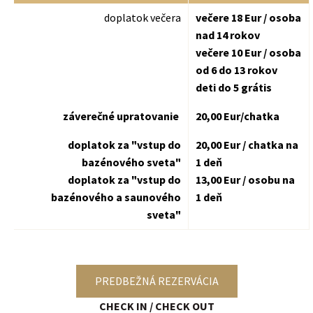
doplatok večera
večere 18 Eur / osoba
nad 14 rokov
večere 10 Eur / osoba
od 6 do 13 rokov
deti do 5 grátis
záverečné upratovanie
20,00 Eur/chatka
doplatok za "vstup do
20,00 Eur / chatka na
bazénového sveta"
1 deň
doplatok za "vstup do
13,00 Eur / osobu na
bazénového a saunového
1 deň
sveta"
PREDBEŽNÁ REZERVÁCIA
CHECK IN / CHECK OUT