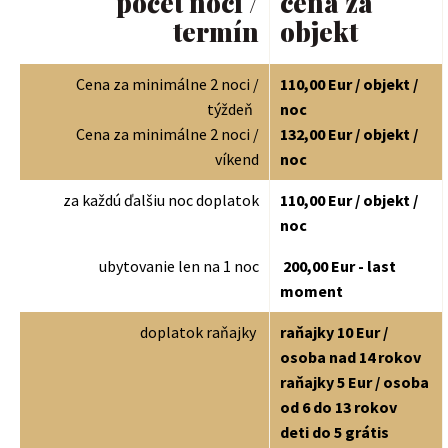
počet nocí /
cena za
termín
objekt
Cena za minimálne 2 noci /
110,00 Eur / objekt /
týždeň
noc
Cena za minimálne 2 noci /
132,00 Eur / objekt /
víkend
noc
za každú ďalšiu noc doplatok
110,00 Eur / objekt /
noc
ubytovanie len na 1 noc
200,00 Eur - last
moment
doplatok raňajky
raňajky 10 Eur /
osoba nad 14 rokov
raňajky 5 Eur / osoba
od 6 do 13 rokov
deti do 5 grátis