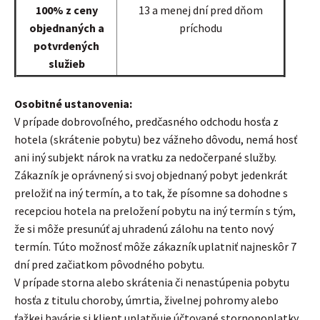
100% z ceny
13 a menej dní pred dňom
objednaných a
príchodu
potvrdených
služieb
Osobitné ustanovenia:
V prípade dobrovoľného, predčasného odchodu hosťa z
hotela (skrátenie pobytu) bez vážneho dôvodu, nemá hosť
ani iný subjekt nárok na vratku za nedočerpané služby.
Zákazník je oprávnený si svoj objednaný pobyt jedenkrát
preložiť na iný termín, a to tak, že písomne sa dohodne s
recepciou hotela na preložení pobytu na iný termín s tým,
že si môže presunúť aj uhradenú zálohu na tento nový
termín. Túto možnosť môže zákazník uplatniť najneskôr 7
dní pred začiatkom pôvodného pobytu.
V prípade storna alebo skrátenia či nenastúpenia pobytu
hosťa z titulu choroby, úmrtia, živelnej pohromy alebo
ťažkej havárie si klient uplatňuje účtované stornopoplatky