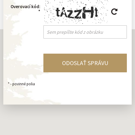
Overovací kód:
*
*
- povinné polia