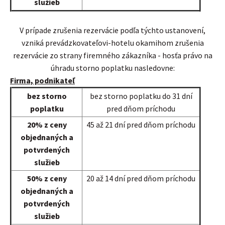
služieb
V prípade zrušenia rezervácie podľa týchto ustanovení,
vzniká prevádzkovateľovi-hotelu okamihom zrušenia
rezervácie zo strany firemného zákazníka - hosťa právo na
úhradu storno poplatku nasledovne:
Firma, podnikateľ
bez storno
bez storno poplatku do 31 dní
poplatku
pred dňom príchodu
20% z ceny
45 až 21 dní pred dňom príchodu
objednaných a
potvrdených
služieb
50% z ceny
20 až 14 dní pred dňom príchodu
objednaných a
potvrdených
služieb