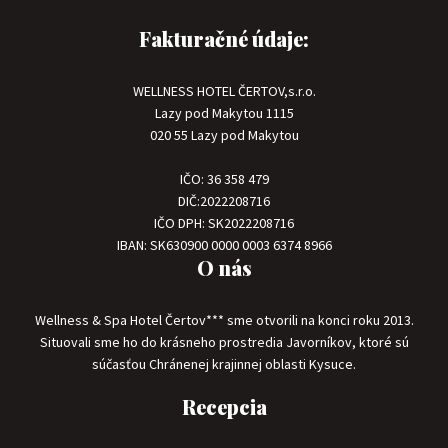
Fakturačné údaje:
WELLNESS HOTEL ČERTOV,s.r.o.
Lazy pod Makytou 1115
020 55 Lazy pod Makytou
IČO: 36 358 479
DIČ:2022208716
IČO DPH: SK2022208716
IBAN: SK630900 0000 0003 6374 8966
O nás
Wellness & Spa Hotel Čertov*** sme otvorili na konci roku 2013.
Situovali sme ho do krásneho prostredia Javorníkov, ktoré sú
súčasťou Chránenej krajinnej oblasti Kysuce.
Recepcia