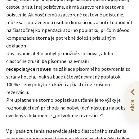
cestou príslušnej poisťovne, ak má uzatvorené cestovné
poistenie. Ak hosť nemá uzatvorené cestovné poistenie,
môže sa s oprávnenou osobou konajúcou za hotel dohodnúť
na čiastočnej kompenzacii storno poplatku, pričom dôvod
kompenzácie storna je potrebné doložiť príslušným
dokladom.
Ubytovanie alebo pobyt je možné stornovať, alebo
čiastočne zrušiť iba písomne na e-maili
recepcia@certov.eu
na základe písomného potvrdenia zo
strany hotela, inak sa bude účtovať nevratný poplatok
100%z ceny pobytu za každú aj čiastočne zrušenú
rezerváciu.
Pre uplatnenie storno poplatku a určenie jeho výšky je
Akcie
rozhodujúci deň príchodu na pobyt (deň nástupu na pobyt)
uvedený v dokumente „potvrdenie rezervácie“
V prípade zrušenia rezervácie alebo čiastočného zrušenia
rezervácie alebo nenastúpenia zákazníka alebo účastníkov