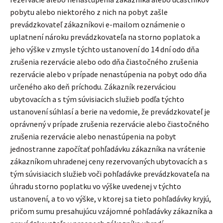
pobytu alebo niektorého z nich na pobyt zašle
prevádzkovateľ zákazníkovi e-mailom oznámenie o
uplatnení nároku prevádzkovateľa na storno poplatok a
jeho výške v zmysle týchto ustanovení do 14 dní odo dňa
zrušenia rezervácie alebo odo dňa čiastočného zrušenia
rezervácie alebo v prípade nenastúpenia na pobyt odo dňa
určeného ako deň príchodu. Zákazník rezerváciou
ubytovacích a s tým súvisiacich služieb podľa týchto
ustanovení súhlasí a berie na vedomie, že prevádzkovateľ je
oprávnený v prípade zrušenia rezervácie alebo čiastočného
zrušenia rezervácie alebo nenastúpenia na pobyt
jednostranne započítať pohľadávku zákazníka na vrátenie
zákazníkom uhradenej ceny rezervovaných ubytovacích a s
tým súvisiacich služieb voči pohľadávke prevádzkovateľa na
úhradu storno poplatku vo výške uvedenej v týchto
ustanovení, a to vo výške, v ktorej sa tieto pohľadávky kryjú,
pričom sumu presahujúcu vzájomné pohľadávky zákazníka a