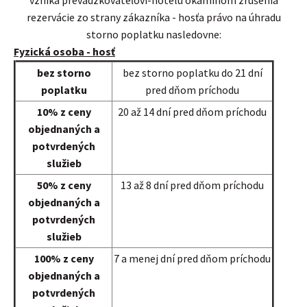
vzniká prevádzkovateľovi-hotelu okamihom zrušenia
rezervácie zo strany zákazníka - hosťa právo na úhradu
storno poplatku nasledovne:
Fyzická osoba - hosť
bez storno
bez storno poplatku do 21 dní
poplatku
pred dňom príchodu
10% z ceny
20 až 14 dní pred dňom príchodu
objednaných a
potvrdených
služieb
50% z ceny
13 až 8 dní pred dňom príchodu
objednaných a
potvrdených
služieb
100% z ceny
7 a menej dní pred dňom príchodu
objednaných a
potvrdených