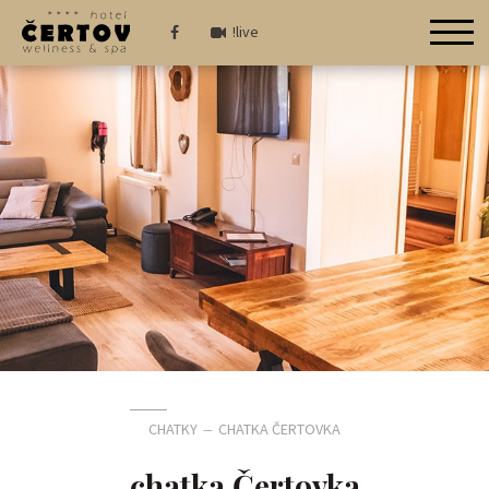
!live
CHATKY
CHATKA ČERTOVKA
—
chatka Čertovka