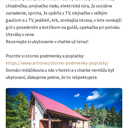
chladnička, umývačka riadu, elektrická rúra, 2x sociálne
zariadenie, sprcha, 3x spálňa s TV, obývačka s veľkým
gaučom a s TV, jedáleň, krb, vonkajšia terasa, v lete vonkajší
gril s posedením a kotlíkom na guláš, opekačka pri potoku.
Uteráky v cene.
Rezervujte si ubytovanie v chatke už teraz!
Pozrite si storno podmienky a poplatky:
https://www.certov.eu/storno-podmienky-poplatky/
Domáci miláčikovia u nás v hoteli a v chatke nemôžu byť
ubytovaní, ďakujeme pekne, že to rešpektujete.