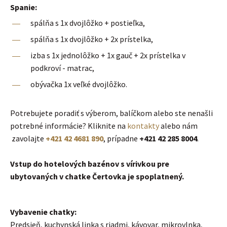
Spanie:
spálňa s 1x dvojlôžko + postieľka,
spálňa s 1x dvojlôžko + 2x prístelka,
izba s 1x jednolôžko + 1x gauč + 2x prístelka v
podkroví - matrac,
obývačka 1x veľké dvojlôžko.
Potrebujete poradiť s výberom, balíčkom alebo ste nenašli
potrebné informácie? Kliknite na
kontakty
alebo nám
zavolajte
+421 42 4681 890
, prípadne
+421 42 285 8004
.
Vstup do hotelových bazénov s vírivkou pre
ubytovaných v chatke Čertovka je spoplatnený​.
Vybavenie chatky:
Predsieň, kuchynská linka s riadmi, kávovar, mikrovlnka,