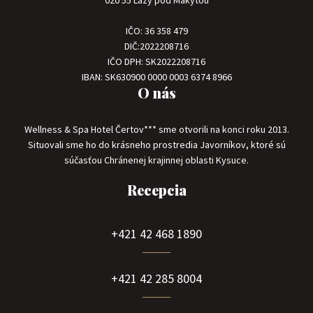
020 55 Lazy pod Makytou
IČO: 36 358 479
DIČ:2022208716
IČO DPH: SK2022208716
IBAN: SK630900 0000 0003 6374 8966
O nás
Wellness & Spa Hotel Čertov*** sme otvorili na konci roku 2013.
Situovali sme ho do krásneho prostredia Javorníkov, ktoré sú
súčasťou Chránenej krajinnej oblasti Kysuce.
Recepcia
+421 42 468 1890
+421 42 285 8004