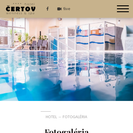
!live
HOTEL
FOTOGALÉRIA
—
Fotogaléria