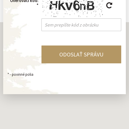
Overovací kód:
*
*
- povinné polia