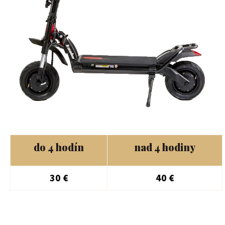
do 4 hodín
nad 4 hodiny
30 €
40 €