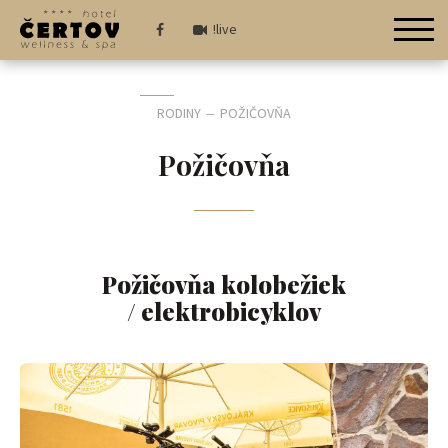
!live
RODINY
POŽIČOVŇA
—
Požičovňa
Požičovňa kolobežiek
/ elektrobicyklov