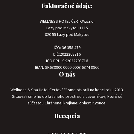
Fakturačné údaje:
WELLNESS HOTEL ČERTOV,s.r.o.
Lazy pod Makytou 1115
020 55 Lazy pod Makytou
IČO: 36 358 479
DIČ:2022208716
IČO DPH: SK2022208716
IBAN: SK630900 0000 0003 6374 8966
O nás
Wellness & Spa Hotel Čertov*** sme otvorili na konci roku 2013.
Situovali sme ho do krásneho prostredia Javorníkov, ktoré sú
súčasťou Chránenej krajinnej oblasti Kysuce.
Recepcia