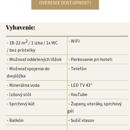
OVERENIE DOSTUPNOSTI
Vybavenie:
2
- WIFI
- 18-22 m
/ 1 izba / 1x WC
/ bez prístelky
- Možnosť oddelených lôžok
- Parkovanie pri hoteli
- Možnosť spojenia do
- Telefón
dvojlôžka
- Minerálna voda
- LED TV 43"
- Izbový stôl
- YouTube
- Sprchový kút
- Župany, uteráky, sprchový
gél
- Balkón
- Sušič vlasov