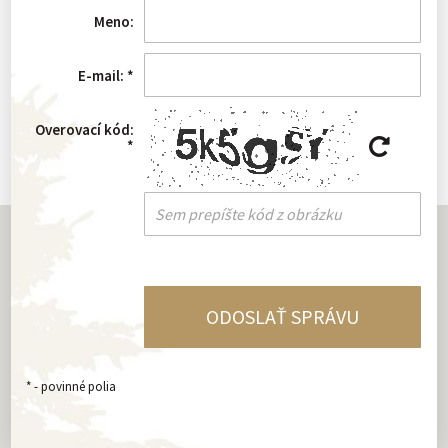
Meno:
E-mail:
*
Overovací kód:
*
*
- povinné polia