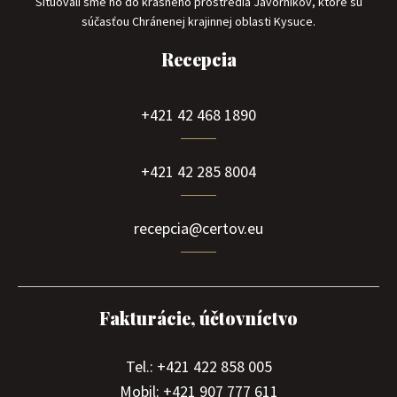
Situovali sme ho do krásneho prostredia Javorníkov, ktoré sú
súčasťou Chránenej krajinnej oblasti Kysuce.
Recepcia
+421 42 468 1890
+421 42 285 8004
recepcia@certov.eu
Fakturácie, účtovníctvo
Tel.: +421 422 858 005
Mobil: +421 907 777 611