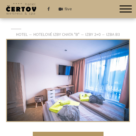
!live
HOTEL
HOTELOVÉ IZBY CHATA "B"
IZBY 2+0
IZBA B3
—
—
—