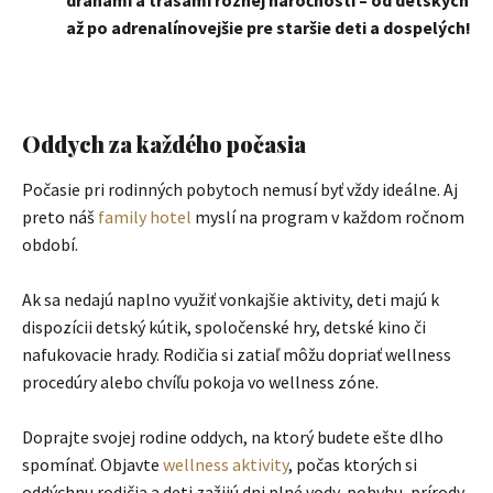
až po adrenalínovejšie pre staršie deti a dospelých!
Oddych za každého počasia
Počasie pri rodinných pobytoch nemusí byť vždy ideálne. Aj
preto náš
family hotel
myslí na program v každom ročnom
období.
Ak sa nedajú naplno využiť vonkajšie aktivity, deti majú k
dispozícii detský kútik, spoločenské hry, detské kino či
nafukovacie hrady. Rodičia si zatiaľ môžu dopriať wellness
procedúry alebo chvíľu pokoja vo wellness zóne.
Doprajte svojej rodine oddych, na ktorý budete ešte dlho
spomínať. Objavte
wellness aktivity
, počas ktorých si
oddýchnu rodičia a deti zažijú dni plné vody, pohybu, prírody