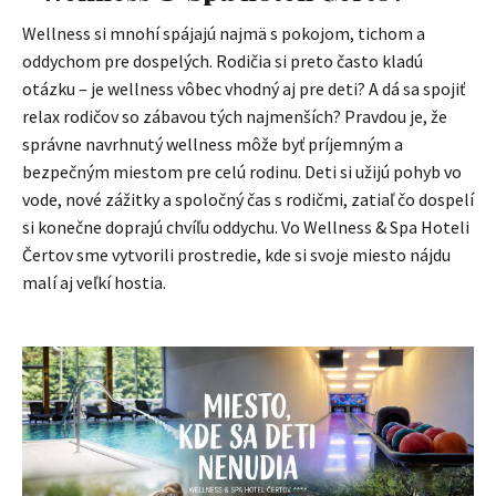
Wellness si mnohí spájajú najmä s pokojom, tichom a
oddychom pre dospelých. Rodičia si preto často kladú
otázku – je wellness vôbec vhodný aj pre deti? A dá sa spojiť
relax rodičov so zábavou tých najmenších? Pravdou je, že
správne navrhnutý wellness môže byť príjemným a
bezpečným miestom pre celú rodinu. Deti si užijú pohyb vo
vode, nové zážitky a spoločný čas s rodičmi, zatiaľ čo dospelí
si konečne doprajú chvíľu oddychu. Vo Wellness & Spa Hoteli
Čertov sme vytvorili prostredie, kde si svoje miesto nájdu
malí aj veľkí hostia.