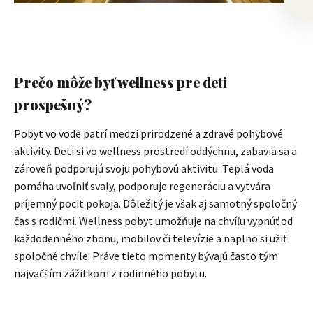
​Prečo môže byť wellness pre deti
prospešný?
Pobyt vo vode patrí medzi prirodzené a zdravé pohybové
aktivity. Deti si vo wellness prostredí oddýchnu, zabavia sa a
zároveň podporujú svoju pohybovú aktivitu. Teplá voda
pomáha uvoľniť svaly, podporuje regeneráciu a vytvára
príjemný pocit pokoja. Dôležitý je však aj samotný spoločný
čas s rodičmi. Wellness pobyt umožňuje na chvíľu vypnúť od
každodenného zhonu, mobilov či televízie a naplno si užiť
spoločné chvíle. Práve tieto momenty bývajú často tým
najväčším zážitkom z rodinného pobytu.