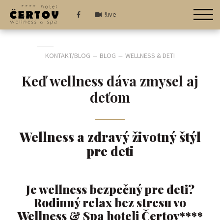
!live
KONTAKT/BLOG
BLOG
WELLNESS & DETI
—
—
Keď wellness dáva zmysel aj
deťom
Wellness a zdravý životný štýl
pre deti
Je wellness bezpečný pre deti?
Rodinný relax bez stresu vo
Wellness & Spa hoteli Čertov****