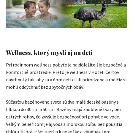
Wellness, ktorý myslí aj na deti
Pri rodinnom wellness pobyte je najdôležitejšie bezpečné a
komfortné prostredie. Preto je wellness v Hoteli Čertov
navrhnutý tak, aby sa v ňom deti cítili prirodzene a rodičia si
mohli oddýchnuť bez zbytočných obáv.
Súčasťou bazénového sveta sú dva malé detské bazény s
hĺbkou do 30 cm a 50 cm. Bazény majú zaoblené tvary bez
ostrých rohov, čo zvyšuje bezpečnosť pri pohybe vo vode.
Veľkým benefitom je aj voda s morskou soľou bez použitia
chlóru, ktorá je šetrnejšia k pokožke a vhodná aj pre