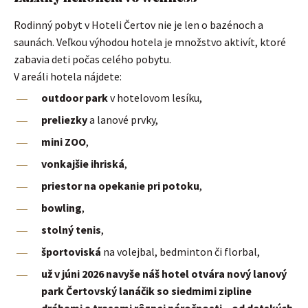
Rodinný pobyt v Hoteli Čertov nie je len o bazénoch a
saunách. Veľkou výhodou hotela je množstvo aktivít, ktoré
zabavia deti počas celého pobytu.
V areáli hotela nájdete:
outdoor park
v hotelovom lesíku,
preliezky
a lanové prvky,
mini ZOO
,
vonkajšie ihriská
,
priestor na opekanie pri potoku
,
bowling
,
stolný tenis
,
športoviská
na volejbal, bedminton či florbal,
už v júni 2026 navyše náš hotel otvára nový lanový
park Čertovský lanáčik so siedmimi zipline
dráhami a trasami rôznej náročnosti – od detských