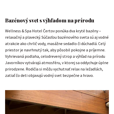
Bazénový svet s výhľadom na prírodu
Wellness & Spa Hotel Čertov ponúka dva kryté bazény –
relaxačný a plavecký. Súčasťou bazénového sveta sú aj vodné
atrakcie ako chrlič vody, masážne sedadlo či dúchadlá. Celý
priestor je navrhnutý tak, aby pôsobil pokojne a príjemne.
Vyhrievaná podlaha, celodrevený strop a výhľad na prírodu
Javorníkov vytvárajú atmosféru, v ktorej sa oddychuje úplne
prirodzene. Rodičia si môžu vychutnať relax na ležadlách,
zatiaľ čo deti objavujú vodný svet bezpečne a hravo.