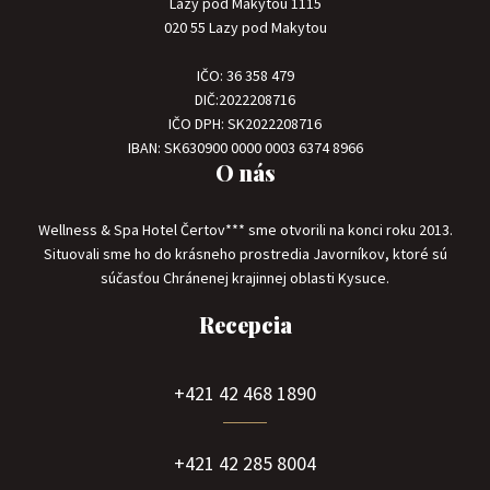
Lazy pod Makytou 1115
020 55 Lazy pod Makytou
IČO: 36 358 479
DIČ:2022208716
IČO DPH: SK2022208716
IBAN: SK630900 0000 0003 6374 8966
O nás
Wellness & Spa Hotel Čertov*** sme otvorili na konci roku 2013.
Situovali sme ho do krásneho prostredia Javorníkov, ktoré sú
súčasťou Chránenej krajinnej oblasti Kysuce.
Recepcia
+421 42 468 1890
+421 42 285 8004