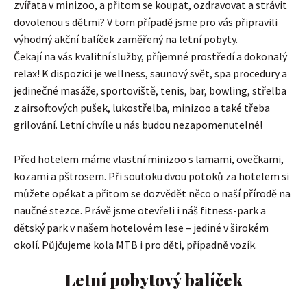
zvířata v minizoo, a přitom se koupat, ozdravovat a strávit
dovolenou s dětmi? V tom případě jsme pro vás připravili
výhodný akční balíček zaměřený na letní pobyty.
Čekají na vás kvalitní služby, příjemné prostředí a dokonalý
relax! K dispozici je wellness, saunový svět, spa procedury a
jedinečné masáže, sportoviště, tenis, bar, bowling, střelba
z airsoftových pušek, lukostřelba, minizoo a také třeba
grilování. Letní chvíle u nás budou nezapomenutelné!
Před hotelem máme vlastní minizoo s lamami, ovečkami,
kozami a pštrosem. Při soutoku dvou potoků za hotelem si
můžete opékat a přitom se dozvědět něco o naší přírodě na
naučné stezce. Právě jsme otevřeli i náš fitness-park a
dětský park v našem hotelovém lese – jediné v širokém
okolí. Půjčujeme kola MTB i pro děti, případně vozík.
Letní pobytový balíček