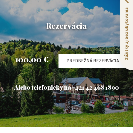
Zážitky aj bez ubytovania
Rezervácia
100,00 €
PREDBEŽNÁ REZERVÁCIA
Alebo telefonicky na +421 42 468 1890