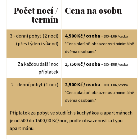
Počet nocí /
Cena na osobu
termín
3 - denní pobyt (2 noci)
4,500 Kč / osoba
-
180,- EUR / osoba
(přes týden i víkend)
"Cena platí při obsazenosti minimálně
dvěma osobami."
Za každou další noc
1,750 Kč / osoba
-
180,- EUR / osoba
příplatek
2 - denní pobyt (1 noc)
2,500 Kč / osoba
-
100,- EUR / osoba
"Cena platí při obsazenosti minimálně
dvěma osobami."
Příplatek za pobyt ve studiích s kuchyňkou a apartmánech
je od 500 do 1500,00 Kč/noc, podle obsazenosti a typu
apartmánu.