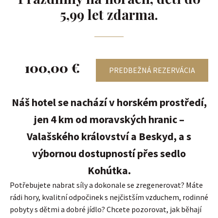
5,99 let zdarma.
100,00 €
PREDBEŽNÁ REZERVÁCIA
Náš hotel se nachází v horském prostředí,
jen 4 km od moravských hranic –
Valašského království a Beskyd, a s
výbornou dostupností přes sedlo
Kohútka.
Potřebujete nabrat síly a dokonale se zregenerovat? Máte
rádi hory, kvalitní odpočinek s nejčistším vzduchem, rodinné
pobyty s dětmi a dobré jídlo? Chcete pozorovat, jak běhají