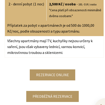
2 - denní pobyt (1 noc)
2,500 Kč / osoba
-
100,- EUR / osoba
"Cena platí při obsazenosti minimálně
dvěma osobami."
Příplatek za pobyt v apartmánech je od 500 do 1000,00
Kč/noc, podle obsazenosti a typu apartmánu.
Všechny apartmány mají TV, kuchyňky nejsou určeny k
vaření, jsou však vybaveny lednicí, varnou konvicí,
mikrovlnnou troubou a sklenicemi.
REZERVACE ONLINE
PŘEDBĚŽNÁ REZERVACE