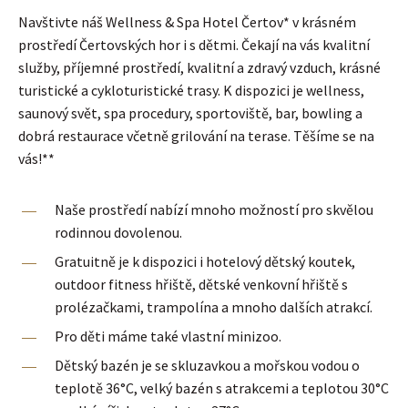
Navštivte náš Wellness & Spa Hotel Čertov* v krásném
prostředí Čertovských hor i s dětmi. Čekají na vás kvalitní
služby, příjemné prostředí, kvalitní a zdravý vzduch, krásné
turistické a cykloturistické trasy. K dispozici je wellness,
saunový svět, spa procedury, sportoviště, bar, bowling a
dobrá restaurace včetně grilování na terase. Těšíme se na
vás!**
Naše prostředí nabízí mnoho možností pro skvělou
rodinnou dovolenou.
Gratuitně je k dispozici i hotelový dětský koutek,
outdoor fitness hřiště, dětské venkovní hřiště s
prolézačkami, trampolína a mnoho dalších atrakcí.
Pro děti máme také vlastní minizoo.
Dětský bazén je se skluzavkou a mořskou vodou o
teplotě 36°C, velký bazén s atrakcemi a teplotou 30°C