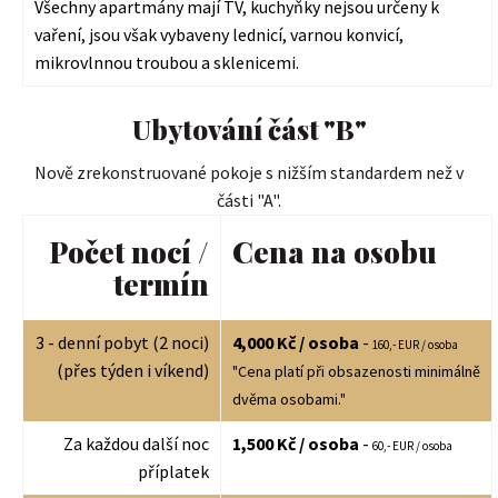
Všechny apartmány mají TV, kuchyňky nejsou určeny k
vaření, jsou však vybaveny lednicí, varnou konvicí,
mikrovlnnou troubou a sklenicemi.
Ubytování část "B"
Nově zrekonstruované pokoje s nižším standardem než v
části "A".
Počet nocí /
Сena na osobu
termín
3 - denní pobyt (2 noci)
4,000 Kč / osoba
-
160,- EUR / osoba
(přes týden i víkend)
"Cena platí při obsazenosti minimálně
dvěma osobami."
Za každou další noc
1,500 Kč / osoba
-
60,- EUR / osoba
příplatek