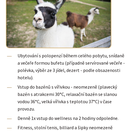
Ubytování s polopenzí během celého pobytu, snídaně
a večeře formou bufetu (případně servírované večeře -
polévka, výběr ze 3 jídel, dezert - podle obsazenosti
hotelu).
Vstup do bazénů s vířivkou - neomezeně (plavecký
bazén s atrakcemi 30°C, relaxační bazén se slanou
vodou 36°C, velká vířivka s teplotou 37°C) v čase
provozu.
Denně 1x vstup do wellness na 2 hodiny odpoledne.
Fitness, stolní tenis, billiard a šipky neomezeně