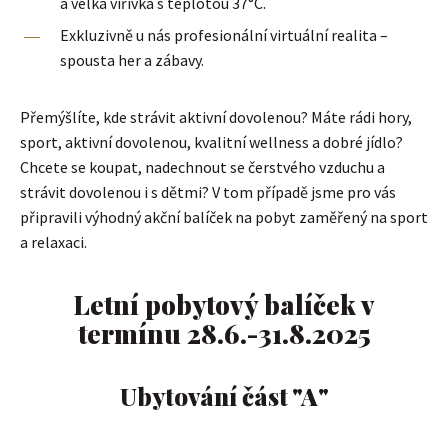
a velká vířivka s teplotou 37°C.
Exkluzivně u nás profesionální virtuální realita –
spousta her a zábavy.
Přemýšlíte, kde strávit aktivní dovolenou? Máte rádi hory,
sport, aktivní dovolenou, kvalitní wellness a dobré jídlo?
Chcete se koupat, nadechnout se čerstvého vzduchu a
strávit dovolenou i s dětmi? V tom případě jsme pro vás
připravili výhodný akční balíček na pobyt zaměřený na sport
a relaxaci.
Letní pobytový balíček v
termínu 28.6.-31.8.2025
Ubytování část "A"