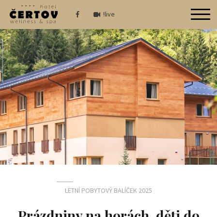
!live
LETNÍ POBYTOVÝ BALÍČEK 2025
Prázdniny na horách, děti do